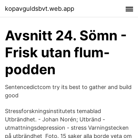
kopavguldsbvt.web.app
Avsnitt 24. Sömn -
Frisk utan flum-
podden
Sentencedictcom try its best to gather and build
good
Stressforskningsinstitutets temablad
Utbrändhet. - Johan Norén; Utbränd -
utmattningsdepression - stress Varningstecken
på utbrändhet Foto. 15 saker alla borde veta om