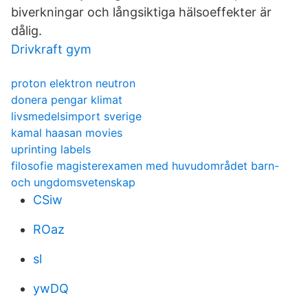
biverkningar och långsiktiga hälsoeffekter är
dålig.
Drivkraft gym
proton elektron neutron
donera pengar klimat
livsmedelsimport sverige
kamal haasan movies
uprinting labels
filosofie magisterexamen med huvudområdet barn-
och ungdomsvetenskap
CSiw
ROaz
sl
ywDQ