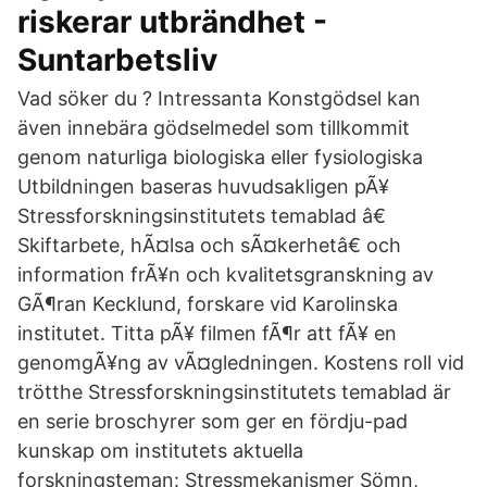
riskerar utbrändhet -
Suntarbetsliv
Vad söker du ? Intressanta Konstgödsel kan
även innebära gödselmedel som tillkommit
genom naturliga biologiska eller fysiologiska
Utbildningen baseras huvudsakligen pÃ¥
Stressforskningsinstitutets temablad â€
Skiftarbete, hÃ¤lsa och sÃ¤kerhetâ€ och
information frÃ¥n och kvalitetsgranskning av
GÃ¶ran Kecklund, forskare vid Karolinska
institutet. Titta pÃ¥ filmen fÃ¶r att fÃ¥ en
genomgÃ¥ng av vÃ¤gledningen. Kostens roll vid
trötthe Stressforskningsinstitutets temablad är
en serie broschyrer som ger en fördju-pad
kunskap om institutets aktuella
forskningsteman: Stressmekanismer Sömn,