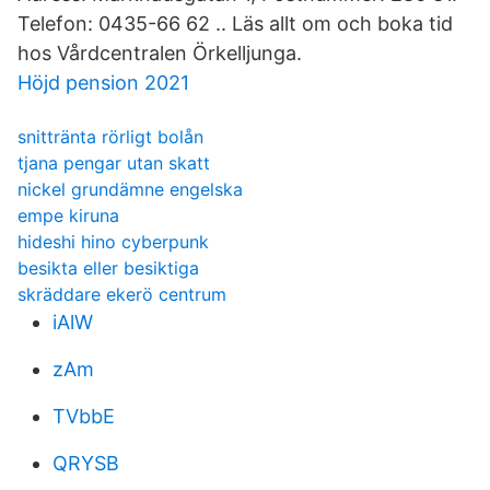
Telefon: 0435-66 62 .. Läs allt om och boka tid
hos Vårdcentralen Örkelljunga.
Höjd pension 2021
snittränta rörligt bolån
tjana pengar utan skatt
nickel grundämne engelska
empe kiruna
hideshi hino cyberpunk
besikta eller besiktiga
skräddare ekerö centrum
iAlW
zAm
TVbbE
QRYSB