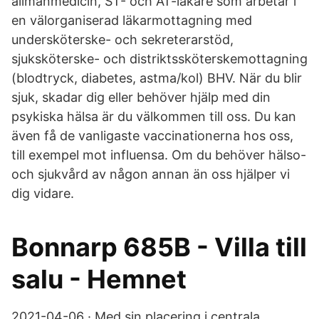
allmänmedicin, ST- och AT-läkare som arbetar i
en välorganiserad läkarmottagning med
undersköterske- och sekreterarstöd,
sjuksköterske- och distriktssköterskemottagning
(blodtryck, diabetes, astma/kol) BHV. När du blir
sjuk, skadar dig eller behöver hjälp med din
psykiska hälsa är du välkommen till oss. Du kan
även få de vanligaste vaccinationerna hos oss,
till exempel mot influensa. Om du behöver hälso-
och sjukvård av någon annan än oss hjälper vi
dig vidare.
Bonnarp 685B - Villa till
salu - Hemnet
2021-04-06 · Med sin placering i centrala