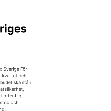
riges
x Sverige För
n kvalitet och
budet ska stå i
 matsäkerhet,
t offentlig
 stöd och
ng.