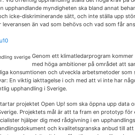
n upphandlande myndigheten ska bland annat behan
 och icke-diskriminerande sätt, och inte ställa upp stö
er leveransen än vad som behövs och vad som får an
ku10
Genom ett klimatledarprogram kommer
med höga ambitioner på området att sam
tliga konsumtionen och utveckla arbetsmetoder som
 Svar: En viktig iakttagelse i och med att vi inte har någ
tlig upphandling i Sverige.
tartar projektet Open Up! som ska öppna upp data o
verige. Projektets mål är att ta fram en prototyp för
alister hjälper dig med rådgivning i en upphandlings 
andlingsdokument och kvalitetsgranska anbud till at