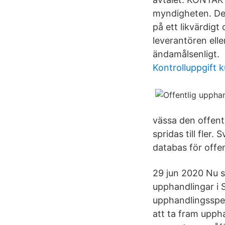
myndigheten. De
på ett likvärdigt
leverantören ell
ändamålsenligt.
Kontrolluppgift 
vässa den offen
spridas till fler.
databas för offen
29 jun 2020 Nu s
upphandlingar i S
upphandlingsspeci
att ta fram upph