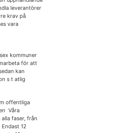
dla leverantörer
rre krav på
ses vara
 sex kommuner
arbeta för att
 sedan kan
on s t atlig
m offentliga
 en Våra
alla faser, från
t Endast 12