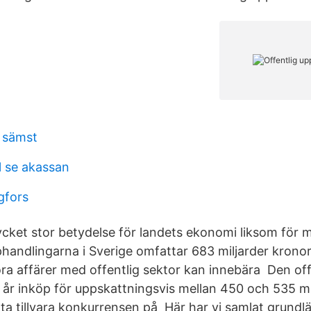
 sämst
 se akassan
gfors
ycket stor betydelse för landets ekonomi liksom för 
handlingarna i Sverige omfattar 683 miljarder kronor 
a affärer med offentlig sektor kan innebära Den offe
e år inköp för uppskattningsvis mellan 450 och 535 mi
t ta tillvara konkurrensen på Här har vi samlat grund