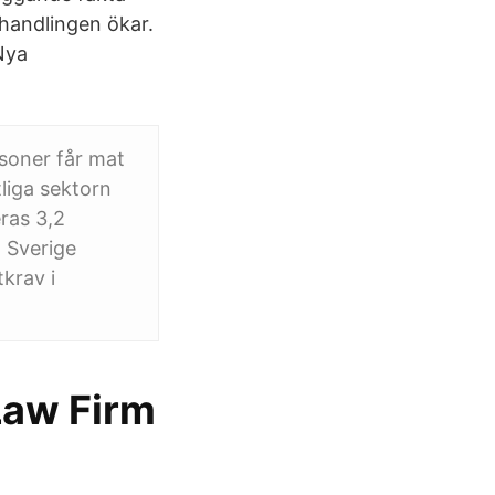
phandlingen ökar.
Nya
rsoner får mat
tliga sektorn
eras 3,2
t Sverige
krav i
Law Firm