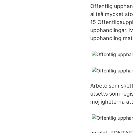
Offentlig upphan
alltså mycket st
15 Offentligaupph
upphandlingar. Me
upphandling mat
Arbete som skett
utsetts som regi
möjligheterna att 
avtalet. KONTAKT