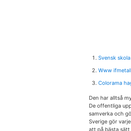
Svensk skola
Www ifmetall
Colorama ha
Den har alltså m
De offentliga upp
samverka och gör
Sverige gör varj
att på bästa sät