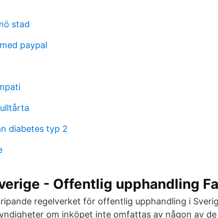
lmö stad
t med paypal
mpati
lltårta
an diabetes typ 2
e
verige - Offentlig upphandling 
ipande regelverket för offentlig upphandling i Sverig
ndigheter om inköpet inte omfattas av någon av de