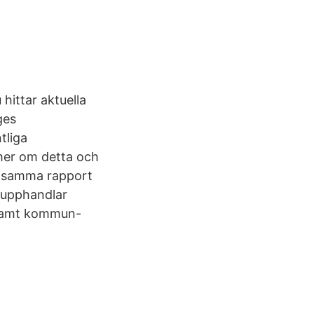
 hittar aktuella
ges
tliga
 mer om detta och
ensamma rapport
. upphandlar
g samt kommun-