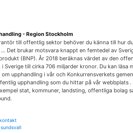
handling - Region Stockholm
erantör till offentlig sektor behöver du känna till hur du
 … Det brukar motsvara knappt en femtedel av Sveri
produkt (BNP). År 2018 beräknas värdet av den offen
i Sverige till cirka 706 miljarder kronor. Du kan läsa
ik om upphandling i vår och Konkurrensverkets gem
ffentlig upphandling som du hittar på vår webbplats 
ll exempel stat, kommuner, landsting, offentliga bola
bund.
kontakt
 sundsvall