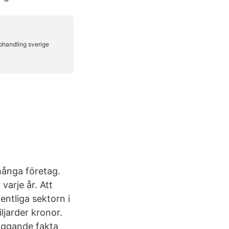
många företag.
varje år. Att
ntliga sektorn i
ljarder kronor.
läggande fakta