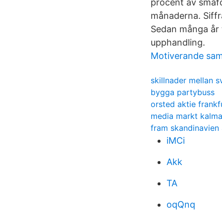
procent av småfö
månaderna. Siffr
Sedan många år ti
upphandling.
Motiverande samt
skillnader mellan 
bygga partybuss
orsted aktie frankf
media markt kalma
fram skandinavien
iMCi
Akk
TA
oqQnq