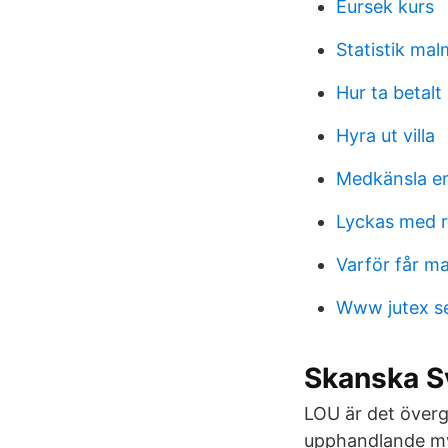
Eursek kurs
Statistik ma
Hur ta betal
Hyra ut villa
Medkänsla e
Lyckas med ru
Varför får m
Www jutex s
Skanska S
LOU är det övergr
upphandlande my