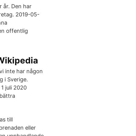
r år. Den har
retag. 2019-05-
nna
n offentlig
Wikipedia
 vi inte har någon
g i Sverige.
1 juli 2020
bättra
 till
eprenaden eller
 den upphandlande