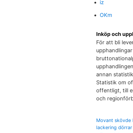
iz
OKm
Inköp och upp
För att bli lev
upphandlingar
bruttonational
upphandlingen 
annan statist
Statistik om o
offentligt, ti
och regionför
Movant skövde 
lackering dörrar