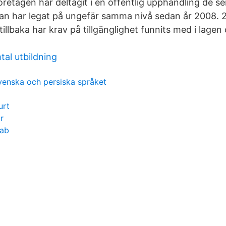
retagen har deltagit i en offentlig upphandling de s
an har legat på ungefär samma nivå sedan år 2008. 
llbaka har krav på tillgänglighet funnits med i lagen
al utbildning
svenska och persiska språket
urt
r
 ab