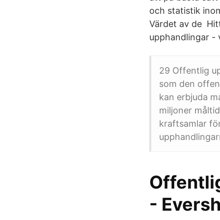
och statistik in
Värdet av de Hit
upphandlingar - 
29 Offentlig u
som den offent
kan erbjuda mat
miljoner måltid
kraftsamlar fö
upphandlingar
Offentl
- Evers