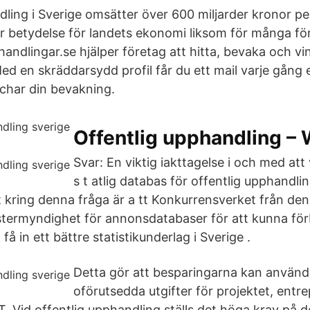
dling i Sverige omsätter över 600 miljarder kronor pe
or betydelse för landets ekonomi liksom för många fö
andlingar.se hjälper företag att hitta, bevaka och vi
d en skräddarsydd profil får du ett mail varje gång e
char din bevakning.
Offentlig upphandling – 
Svar: En viktig iakttagelse i och med att
s t atlig databas för offentlig upphandlin
 kring denna fråga är a tt Konkurrensverket från den 
stermyndighet för annonsdatabaser för att kunna för
få in ett bättre statistikunderlag i Sverige .
Detta gör att besparingarna kan användas
oförutsedda utgifter för projektet, entr
. Vid offentlig upphandling ställs det höga krav på